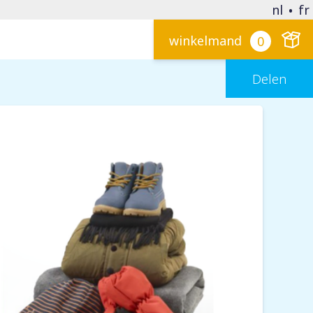
nl
fr
winkelmand
0
Delen