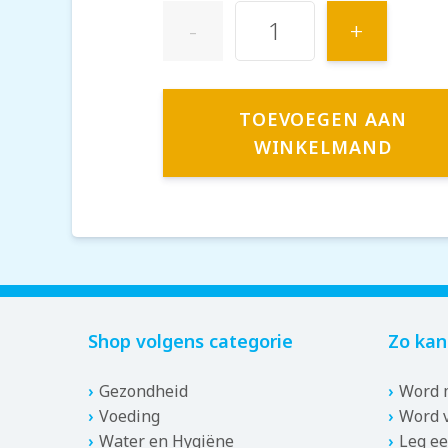
-
+
TOEVOEGEN AAN
WINKELMAND
Shop volgens categorie
Zo kan
Gezondheid
Word m
Voeding
Word v
Water en Hygiëne
Leg ee