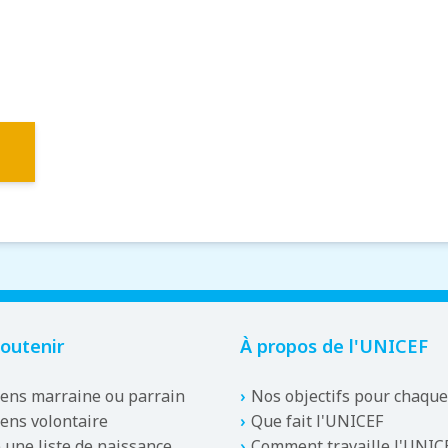
outenir
À propos de l'UNICEF
iens marraine ou parrain
Nos objectifs pour chaque
iens volontaire
Que fait l'UNICEF
e une liste de naissance
Comment travaille l'UNIC