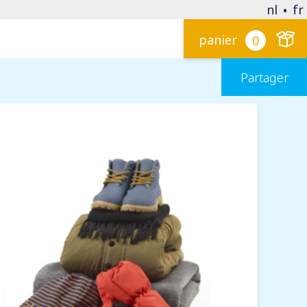
nl
fr
panier
0
Partager