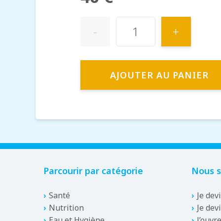
-
+
AJOUTER AU PANIER
Parcourir par catégorie
Nous s
Santé
Je dev
Nutrition
Je dev
Eau et Hygiène
J’ouvr