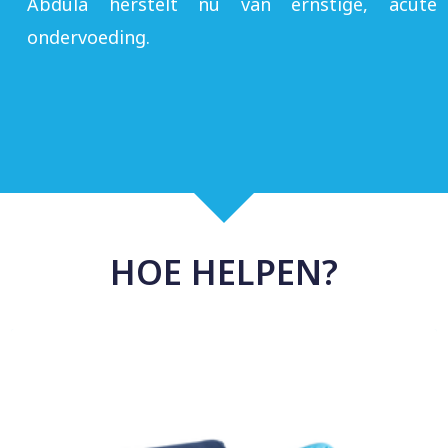
Abdula herstelt nu van ernstige, acute
ondervoeding.
HOE HELPEN?