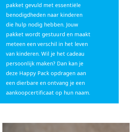
pakket gevuld met essentiële
benodigdheden naar kinderen
die hulp nodig hebben. Jouw
pakket wordt gestuurd en maakt
meteen een verschil in het leven
van kinderen. Wil je het cadeau
persoonlijk maken? Dan kan je
deze Happy Pack opdragen aan
een dierbare en ontvang je een
aankoopcertificaat op hun naam.