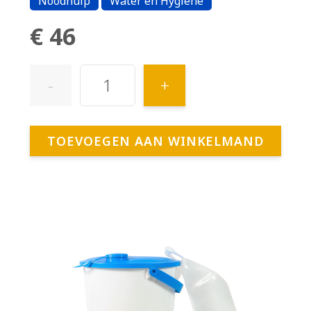
Noodhulp
Water en Hygiëne
€ 46
-
+
TOEVOEGEN AAN WINKELMAND